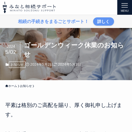
みなと相続サポート
MENU
相続の手続きをまるごとサポート！
詳しく
ゴールデンウィーク休業のお知ら
2024
5/02
せ
2024年5月2日
2024年5月3日
お知らせ
ホーム
お知らせ
平素は格別のご高配を賜り、厚く御礼申し上げま
す。