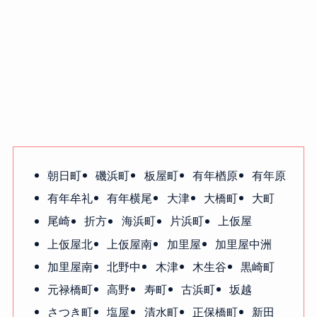
朝日町
磯浜町
板屋町
有年楢原
有年原
有年牟礼
有年横尾
大津
大橋町
大町
尾崎
折方
海浜町
片浜町
上仮屋
上仮屋北
上仮屋南
加里屋
加里屋中洲
加里屋南
北野中
木津
木生谷
黒崎町
元禄橋町
高野
寿町
古浜町
坂越
さつき町
塩屋
清水町
正保橋町
新田