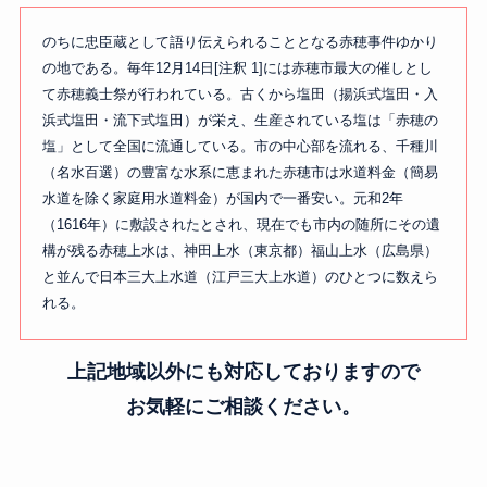
のちに忠臣蔵として語り伝えられることとなる赤穂事件ゆかり
の地である。毎年12月14日[注釈 1]には赤穂市最大の催しとし
て赤穂義士祭が行われている。古くから塩田（揚浜式塩田・入
浜式塩田・流下式塩田）が栄え、生産されている塩は「赤穂の
塩」として全国に流通している。市の中心部を流れる、千種川
（名水百選）の豊富な水系に恵まれた赤穂市は水道料金（簡易
水道を除く家庭用水道料金）が国内で一番安い。元和2年
（1616年）に敷設されたとされ、現在でも市内の随所にその遺
構が残る赤穂上水は、神田上水（東京都）福山上水（広島県）
と並んで日本三大上水道（江戸三大上水道）のひとつに数えら
れる。
上記地域以外にも対応しておりますので
お気軽にご相談ください。