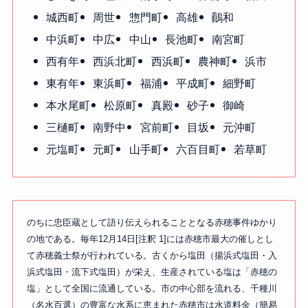
城西町
周世
惣門町
高雄
鷆和
中浜町
中広
中山
長池町
南宮町
西有年
西浜北町
西浜町
農神町
浜市
東有年
東浜町
福浦
平成町
細野町
本水尾町
松原町
真殿
砂子
御崎
三樋町
南野中
宮前町
目坂
元沖町
元塩町
元町
山手町
六百目町
若草町
のちに忠臣蔵として語り伝えられることとなる赤穂事件ゆかり
の地である。毎年12月14日[注釈 1]には赤穂市最大の催しとし
て赤穂義士祭が行われている。古くから塩田（揚浜式塩田・入
浜式塩田・流下式塩田）が栄え、生産されている塩は「赤穂の
塩」として全国に流通している。市の中心部を流れる、千種川
（名水百選）の豊富な水系に恵まれた赤穂市は水道料金（簡易