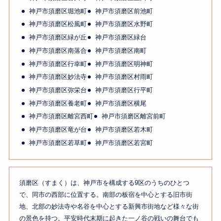
神戸市須磨区堀池町
神戸市須磨区前池町
神戸市須磨区松風町
神戸市須磨区水野町
神戸市須磨区緑が丘
神戸市須磨区緑台
神戸市須磨区南落合
神戸市須磨区南町
神戸市須磨区行幸町
神戸市須磨区明神町
神戸市須磨区妙法寺
神戸市須磨区村雨町
神戸市須磨区弥栄台
神戸市須磨区行平町
神戸市須磨区養老町
神戸市須磨区横尾
神戸市須磨区離宮西町
神戸市須磨区離宮前町
神戸市須磨区竜が台
神戸市須磨区若木町
神戸市須磨区若草町
神戸市須磨区若宮町
須磨区（すまく）は、神戸市を構成する9区のうちのひとつ
で、同市の西部に位置する。南部の板宿を中心とする旧市街
地、北部の妙法寺や名谷を中心とする新興市街地など様々な街
の景色を持つ。平安時代末期に起きた一ノ谷の戦いの舞台でも