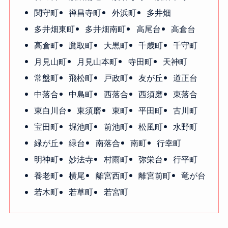
関守町
禅昌寺町
外浜町
多井畑
多井畑東町
多井畑南町
高尾台
高倉台
高倉町
鷹取町
大黒町
千歳町
千守町
月見山町
月見山本町
寺田町
天神町
常盤町
飛松町
戸政町
友が丘
道正台
中落合
中島町
西落合
西須磨
東落合
東白川台
東須磨
東町
平田町
古川町
宝田町
堀池町
前池町
松風町
水野町
緑が丘
緑台
南落合
南町
行幸町
明神町
妙法寺
村雨町
弥栄台
行平町
養老町
横尾
離宮西町
離宮前町
竜が台
若木町
若草町
若宮町