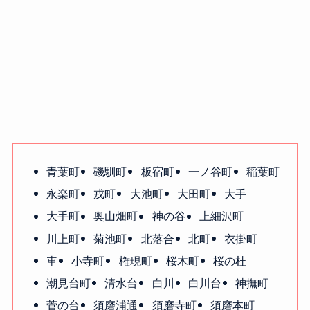
青葉町
磯馴町
板宿町
一ノ谷町
稲葉町
永楽町
戎町
大池町
大田町
大手
大手町
奥山畑町
神の谷
上細沢町
川上町
菊池町
北落合
北町
衣掛町
車
小寺町
権現町
桜木町
桜の杜
潮見台町
清水台
白川
白川台
神撫町
菅の台
須磨浦通
須磨寺町
須磨本町